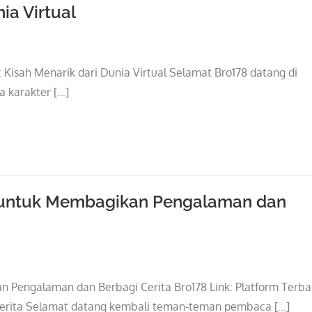
ia Virtual
: Kisah Menarik dari Dunia Virtual Selamat Bro178 datang di
a karakter […]
ik untuk Membagikan Pengalaman dan
n Pengalaman dan Berbagi Cerita Bro178 Link: Platform Terba
erita Selamat datang kembali teman-teman pembaca […]