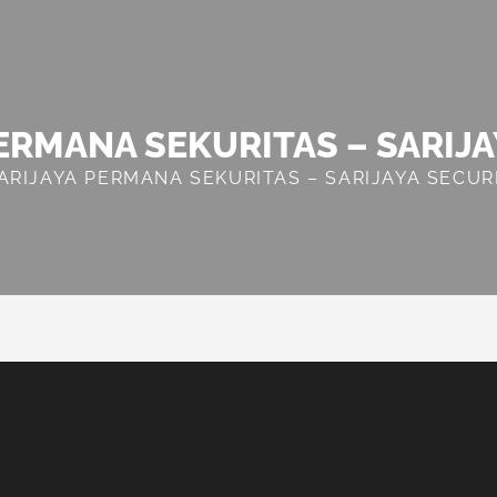
PERMANA SEKURITAS – SARIJA
ARIJAYA PERMANA SEKURITAS – SARIJAYA SECUR