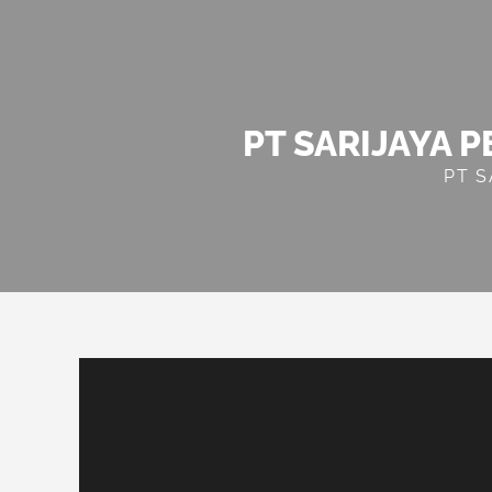
Skip
to
content
PT SARIJAYA 
PT S