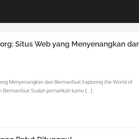
S.org: Situs Web yang Menyenangkan da
yang Menyenangkan dan Bermanfaat Exploring the World of
n Bermanfaat Sudah pernahkah kamu […]