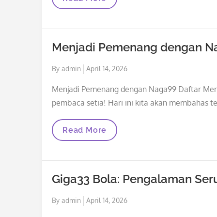
Datang
Di
Giga33
Login!
Menjadi Pemenang dengan Na
Posted
By
admin
April 14, 2026
on
Menjadi Pemenang dengan Naga99 Daftar Men
pembaca setia! Hari ini kita akan membahas t
Menjadi
Read More
Pemenang
Dengan
Naga99
Daftar
Giga33 Bola: Pengalaman Seru
Posted
By
admin
April 14, 2026
on