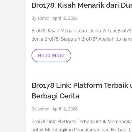
Bro178: Kisah Menarik dari Dun
Posted
By
admin
April 12, 2026
on
Bro178: Kisah Menarik dari Dunia Virtual Bro178
dunia Bro178! Siapa sih Bro178? Apakah itu nam
Bro178:
Read More
Kisah
Menarik
Dari
Dunia
Virtual
Bro178 Link: Platform Terba
Berbagi Cerita
Posted
By
admin
April 12, 2026
on
Bro178 Link: Platform Terbaik untuk Membagika
untuk Membagikan Pengalaman dan Berbagi C