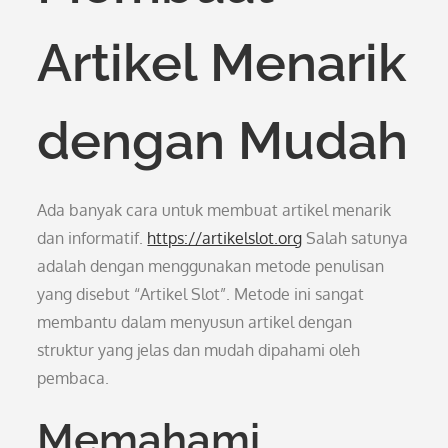
Artikel Menarik
dengan Mudah
Ada banyak cara untuk membuat artikel menarik
dan informatif.
https://artikelslot.org
Salah satunya
adalah dengan menggunakan metode penulisan
yang disebut “Artikel Slot”. Metode ini sangat
membantu dalam menyusun artikel dengan
struktur yang jelas dan mudah dipahami oleh
pembaca.
Memahami