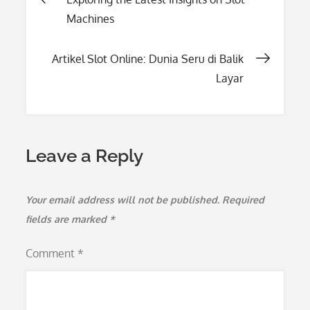
Post
Machines
navigation
Artikel Slot Online: Dunia Seru di Balik
Layar
Leave a Reply
Your email address will not be published.
Required
fields are marked
*
Comment
*