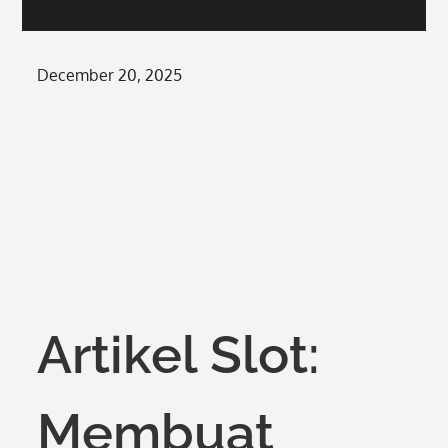
Posted
December 20, 2025
on
Artikel Slot:
Membuat