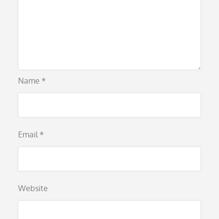
Name
*
Email
*
Website