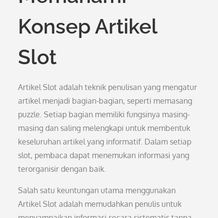
Konsep Artikel
Slot
Artikel Slot adalah teknik penulisan yang mengatur
artikel menjadi bagian-bagian, seperti memasang
puzzle. Setiap bagian memiliki fungsinya masing-
masing dan saling melengkapi untuk membentuk
keseluruhan artikel yang informatif. Dalam setiap
slot, pembaca dapat menemukan informasi yang
terorganisir dengan baik.
Salah satu keuntungan utama menggunakan
Artikel Slot adalah memudahkan penulis untuk
menyampaikan informasi secara sistematis tanpa