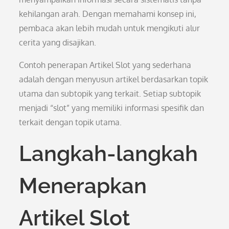
kehilangan arah. Dengan memahami konsep ini,
pembaca akan lebih mudah untuk mengikuti alur
cerita yang disajikan.
Contoh penerapan Artikel Slot yang sederhana
adalah dengan menyusun artikel berdasarkan topik
utama dan subtopik yang terkait. Setiap subtopik
menjadi “slot” yang memiliki informasi spesifik dan
terkait dengan topik utama.
Langkah-langkah
Menerapkan
Artikel Slot