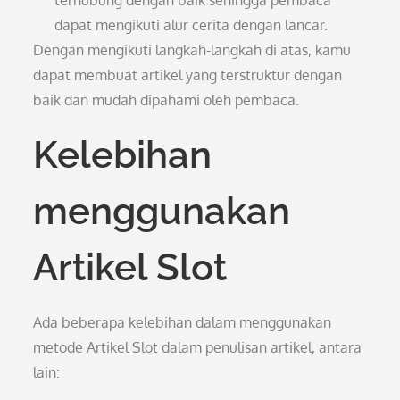
terhubung dengan baik sehingga pembaca
dapat mengikuti alur cerita dengan lancar.
Dengan mengikuti langkah-langkah di atas, kamu
dapat membuat artikel yang terstruktur dengan
baik dan mudah dipahami oleh pembaca.
Kelebihan
menggunakan
Artikel Slot
Ada beberapa kelebihan dalam menggunakan
metode Artikel Slot dalam penulisan artikel, antara
lain: