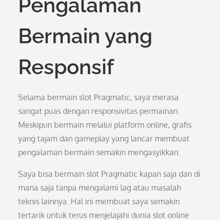
Pengalaman
Bermain yang
Responsif
Selama bermain slot Pragmatic, saya merasa
sangat puas dengan responsivitas permainan.
Meskipun bermain melalui platform online, grafis
yang tajam dan gameplay yang lancar membuat
pengalaman bermain semakin mengasyikkan.
Saya bisa bermain slot Pragmatic kapan saja dan di
mana saja tanpa mengalami lag atau masalah
teknis lainnya. Hal ini membuat saya semakin
tertarik untuk terus menjelajahi dunia slot online