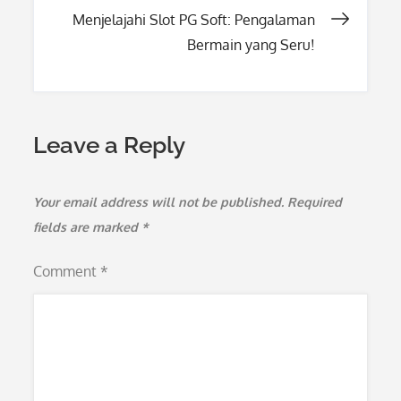
navigation
Menjelajahi Slot PG Soft: Pengalaman
Bermain yang Seru!
Leave a Reply
Your email address will not be published.
Required
fields are marked
*
Comment
*