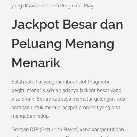
yang ditawarkan oleh Pragmatic Play.
Jackpot Besar dan
Peluang Menang
Menarik
Salah satu hal yang membuat slot Pragmatic
begitu menarik adalah adanya jackpot besar yang
bisa diraih. Setiap kali saya memutar gulungan, ada
harapan untuk meraih jackpot progresif yang bisa
mengubah hidup.
Dengan RTP (Return to Player) yang kompetitif dan