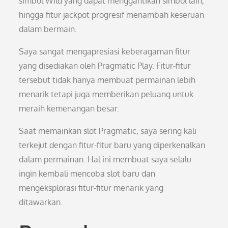
simbol Wild yang dapat menggantikan simbol lain,
hingga fitur jackpot progresif menambah keseruan
dalam bermain.
Saya sangat mengapresiasi keberagaman fitur
yang disediakan oleh Pragmatic Play. Fitur-fitur
tersebut tidak hanya membuat permainan lebih
menarik tetapi juga memberikan peluang untuk
meraih kemenangan besar.
Saat memainkan slot Pragmatic, saya sering kali
terkejut dengan fitur-fitur baru yang diperkenalkan
dalam permainan. Hal ini membuat saya selalu
ingin kembali mencoba slot baru dan
mengeksplorasi fitur-fitur menarik yang
ditawarkan.