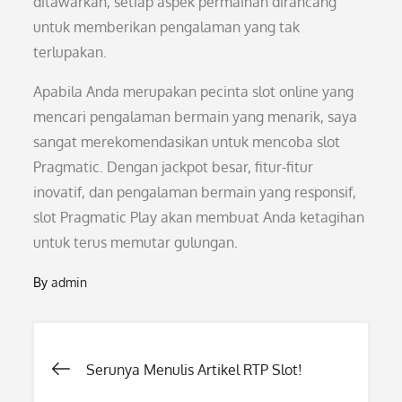
ditawarkan, setiap aspek permainan dirancang
untuk memberikan pengalaman yang tak
terlupakan.
Apabila Anda merupakan pecinta slot online yang
mencari pengalaman bermain yang menarik, saya
sangat merekomendasikan untuk mencoba slot
Pragmatic. Dengan jackpot besar, fitur-fitur
inovatif, dan pengalaman bermain yang responsif,
slot Pragmatic Play akan membuat Anda ketagihan
untuk terus memutar gulungan.
By
admin
Post
Serunya Menulis Artikel RTP Slot!