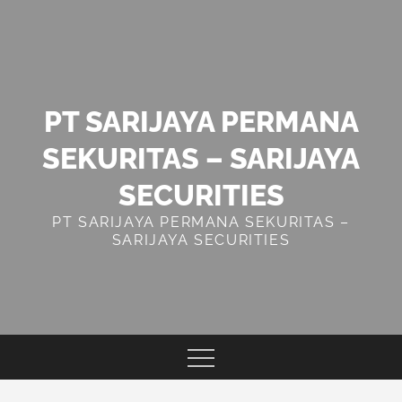
Skip
to
content
PT SARIJAYA PERMANA
SEKURITAS – SARIJAYA
SECURITIES
PT SARIJAYA PERMANA SEKURITAS –
SARIJAYA SECURITIES