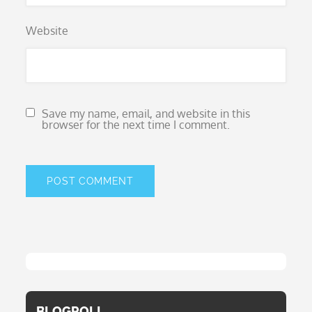
Website
Save my name, email, and website in this
browser for the next time I comment.
BLOGROLL