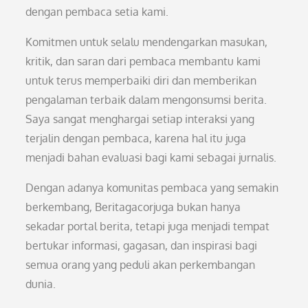
dengan pembaca setia kami.
Komitmen untuk selalu mendengarkan masukan,
kritik, dan saran dari pembaca membantu kami
untuk terus memperbaiki diri dan memberikan
pengalaman terbaik dalam mengonsumsi berita.
Saya sangat menghargai setiap interaksi yang
terjalin dengan pembaca, karena hal itu juga
menjadi bahan evaluasi bagi kami sebagai jurnalis.
Dengan adanya komunitas pembaca yang semakin
berkembang, Beritagacorjuga bukan hanya
sekadar portal berita, tetapi juga menjadi tempat
bertukar informasi, gagasan, dan inspirasi bagi
semua orang yang peduli akan perkembangan
dunia.