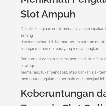
Slot Ampuh
Di balik keinginan untuk menang, jangan lupakan
senang
dan menghibur diri. Nikmati setiap putaran mesi
sebagai momen rekreasi yang menyenangkan.
Berinteraksi dengan sesama pemain di situs Slot
strategi
permainan, tukar pendapat, atau bahkan ajak tem
membuat pengalaman bermain Anda menjadi lebi
Keberuntungan d