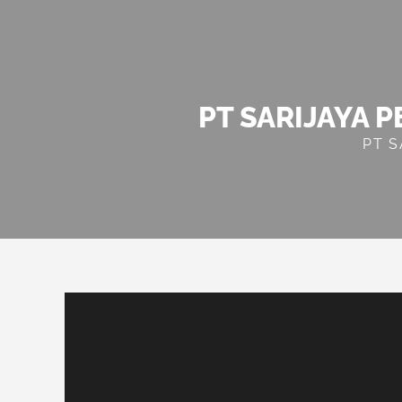
Skip
to
content
PT SARIJAYA 
PT S