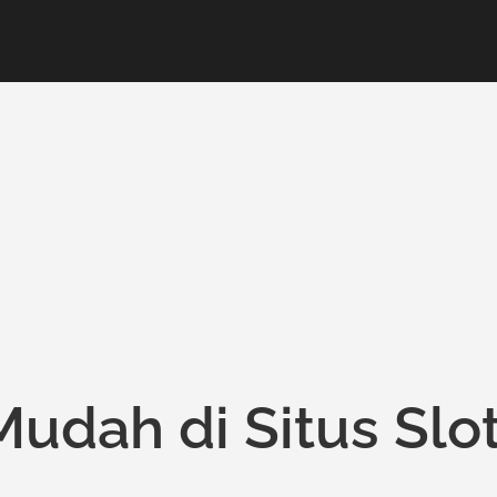
udah di Situs Slo