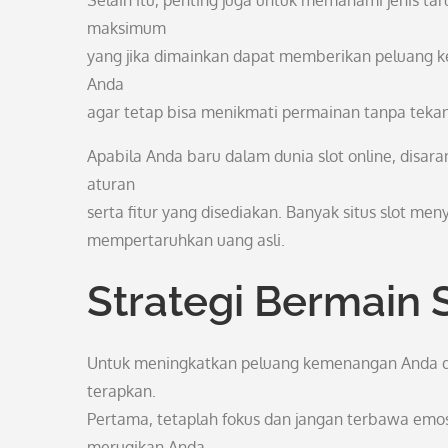
Selain itu, penting juga untuk memahami jenis t
maksimum
yang jika dimainkan dapat memberikan peluang 
Anda
agar tetap bisa menikmati permainan tanpa tekana
Apabila Anda baru dalam dunia slot online, dis
aturan
serta fitur yang disediakan. Banyak situs slot me
mempertaruhkan uang asli.
Strategi Bermain S
Untuk meningkatkan peluang kemenangan Anda di 
terapkan.
Pertama, tetaplah fokus dan jangan terbawa emos
merugikan Anda.