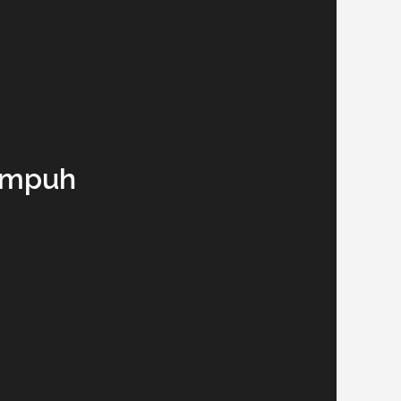
 Ampuh