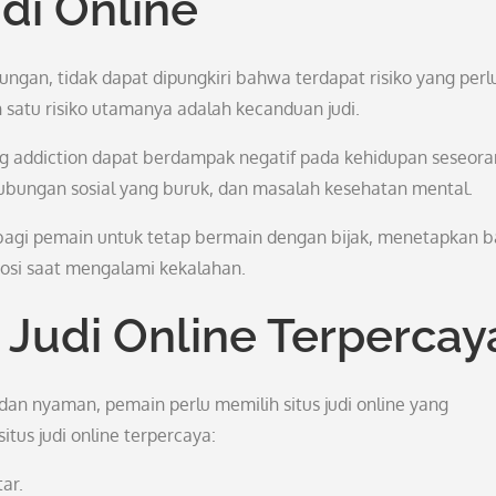
di Online
ngan, tidak dapat dipungkiri bahwa terdapat risiko yang perl
h satu risiko utamanya adalah kecanduan judi.
g addiction dapat berdampak negatif pada kehidupan seseora
bungan sosial yang buruk, dan masalah kesehatan mental.
 bagi pemain untuk tetap bermain dengan bijak, menetapkan b
mosi saat mengalami kekalahan.
s Judi Online Terpercay
an nyaman, pemain perlu memilih situs judi online yang
itus judi online terpercaya:
tar.