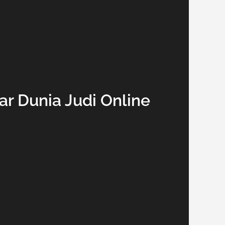
ar Dunia Judi Online