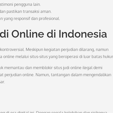
estimoni pengguna lain.
an pastikan transaksi aman.
n yang responsif dan profesional.
i Online di Indonesia
g kontroversial. Meskipun kegiatan perjudian dilarang, namun
online melalui situs-situs yang beroperasi di luar batas huku
k memantau dan memblokir situs judi online ilegal demi
bat perjudian online. Namun, tantangan dalam mengendalikan
ar.
 di era digital ini. Dengan segala kelebihan dan risikonya,