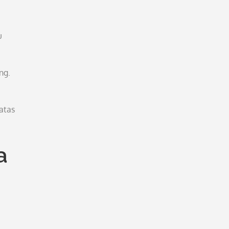
u
ng.
atas
a