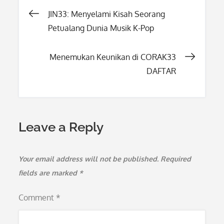
Post
JIN33: Menyelami Kisah Seorang
Petualang Dunia Musik K-Pop
navigation
Menemukan Keunikan di CORAK33
DAFTAR
Leave a Reply
Your email address will not be published.
Required
fields are marked
*
Comment
*