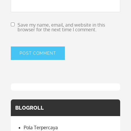
Save my name, email, and website in this
browser for the next time I comment.
BLOGROLL
Pola Terpercaya