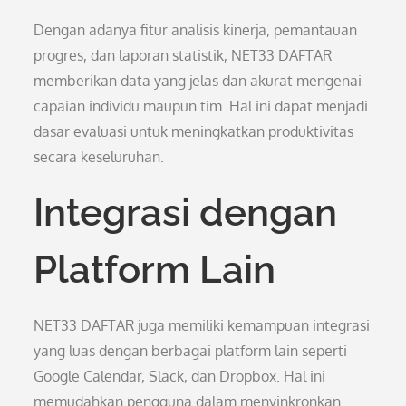
Dengan adanya fitur analisis kinerja, pemantauan
progres, dan laporan statistik, NET33 DAFTAR
memberikan data yang jelas dan akurat mengenai
capaian individu maupun tim. Hal ini dapat menjadi
dasar evaluasi untuk meningkatkan produktivitas
secara keseluruhan.
Integrasi dengan
Platform Lain
NET33 DAFTAR juga memiliki kemampuan integrasi
yang luas dengan berbagai platform lain seperti
Google Calendar, Slack, dan Dropbox. Hal ini
memudahkan pengguna dalam menyinkronkan