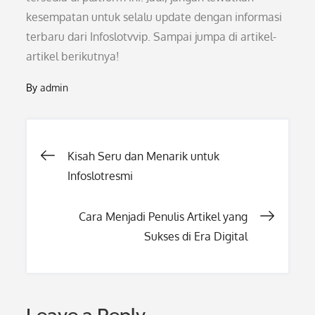
kesempatan untuk selalu update dengan informasi
terbaru dari Infoslotvvip. Sampai jumpa di artikel-
artikel berikutnya!
By
admin
Post
Kisah Seru dan Menarik untuk
Infoslotresmi
navigation
Cara Menjadi Penulis Artikel yang
Sukses di Era Digital