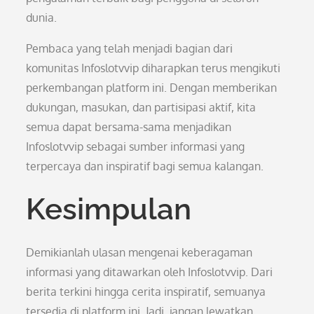
dunia.
Pembaca yang telah menjadi bagian dari
komunitas Infoslotvvip diharapkan terus mengikuti
perkembangan platform ini. Dengan memberikan
dukungan, masukan, dan partisipasi aktif, kita
semua dapat bersama-sama menjadikan
Infoslotvvip sebagai sumber informasi yang
terpercaya dan inspiratif bagi semua kalangan.
Kesimpulan
Demikianlah ulasan mengenai keberagaman
informasi yang ditawarkan oleh Infoslotvvip. Dari
berita terkini hingga cerita inspiratif, semuanya
tersedia di platform ini. Jadi, jangan lewatkan