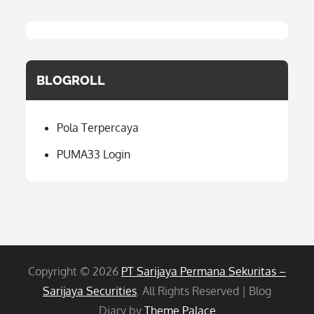
BLOGROLL
Pola Terpercaya
PUMA33 Login
Copyright © 2026
PT Sarijaya Permana Sekuritas –
Sarijaya Securities
. All Rights Reserved | Blog
Diary by
Theme Palace