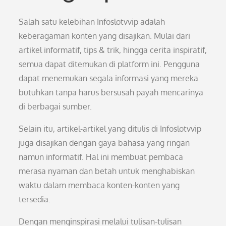
Salah satu kelebihan Infoslotvvip adalah
keberagaman konten yang disajikan. Mulai dari
artikel informatif, tips & trik, hingga cerita inspiratif,
semua dapat ditemukan di platform ini. Pengguna
dapat menemukan segala informasi yang mereka
butuhkan tanpa harus bersusah payah mencarinya
di berbagai sumber.
Selain itu, artikel-artikel yang ditulis di Infoslotvvip
juga disajikan dengan gaya bahasa yang ringan
namun informatif. Hal ini membuat pembaca
merasa nyaman dan betah untuk menghabiskan
waktu dalam membaca konten-konten yang
tersedia.
Dengan menginspirasi melalui tulisan-tulisan