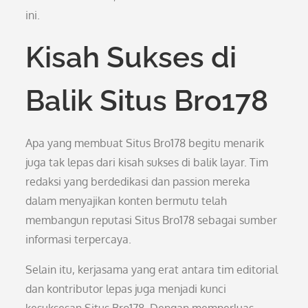
ini.
Kisah Sukses di
Balik Situs Bro178
Apa yang membuat Situs Bro178 begitu menarik
juga tak lepas dari kisah sukses di balik layar. Tim
redaksi yang berdedikasi dan passion mereka
dalam menyajikan konten bermutu telah
membangun reputasi Situs Bro178 sebagai sumber
informasi terpercaya.
Selain itu, kerjasama yang erat antara tim editorial
dan kontributor lepas juga menjadi kunci