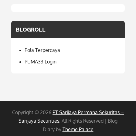
BLOGROLL
Pola Terpercaya
PUMA33 Login
Copyright © 2026
PT Sarijaya Permana Sekuritas –
Sarijaya Securities
. All Rights Reserved | Blog
Diary by
Theme Palace