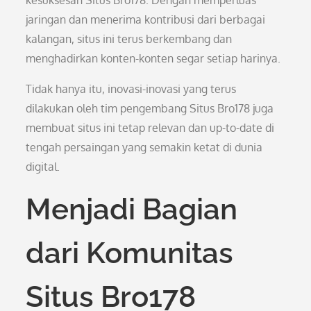
kesuksesan Situs Bro178. Dengan memperluas
jaringan dan menerima kontribusi dari berbagai
kalangan, situs ini terus berkembang dan
menghadirkan konten-konten segar setiap harinya.
Tidak hanya itu, inovasi-inovasi yang terus
dilakukan oleh tim pengembang Situs Bro178 juga
membuat situs ini tetap relevan dan up-to-date di
tengah persaingan yang semakin ketat di dunia
digital.
Menjadi Bagian
dari Komunitas
Situs Bro178