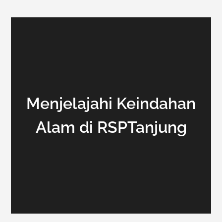
Menjelajahi Keindahan
Alam di RSPTanjung