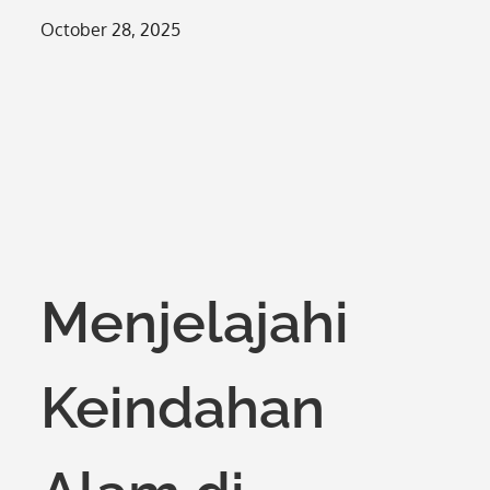
Posted
October 28, 2025
on
Menjelajahi
Keindahan