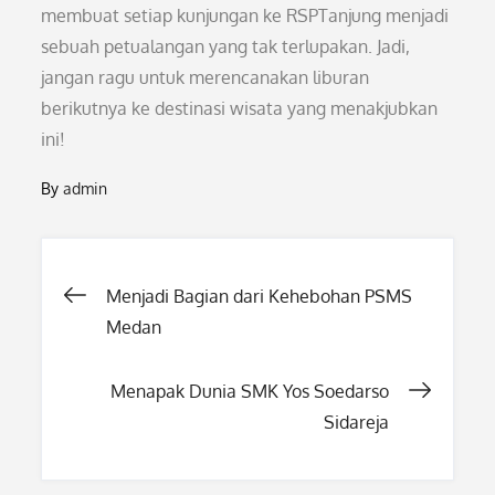
membuat setiap kunjungan ke RSPTanjung menjadi
sebuah petualangan yang tak terlupakan. Jadi,
jangan ragu untuk merencanakan liburan
berikutnya ke destinasi wisata yang menakjubkan
ini!
By
admin
Post
Menjadi Bagian dari Kehebohan PSMS
Medan
navigation
Menapak Dunia SMK Yos Soedarso
Sidareja