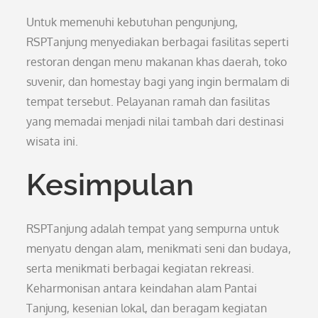
Untuk memenuhi kebutuhan pengunjung,
RSPTanjung menyediakan berbagai fasilitas seperti
restoran dengan menu makanan khas daerah, toko
suvenir, dan homestay bagi yang ingin bermalam di
tempat tersebut. Pelayanan ramah dan fasilitas
yang memadai menjadi nilai tambah dari destinasi
wisata ini.
Kesimpulan
RSPTanjung adalah tempat yang sempurna untuk
menyatu dengan alam, menikmati seni dan budaya,
serta menikmati berbagai kegiatan rekreasi.
Keharmonisan antara keindahan alam Pantai
Tanjung, kesenian lokal, dan beragam kegiatan