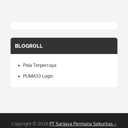
BLOGROLL
Pola Terpercaya
PUMA33 Login
Copyright © 2026
PT Sarijaya Permana Sekuritas –