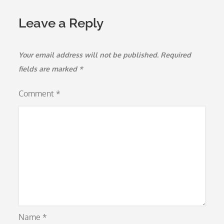
Leave a Reply
Your email address will not be published.
Required
fields are marked
*
Comment
*
Name
*