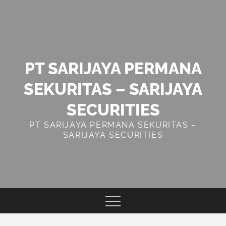
Skip
to
content
PT SARIJAYA PERMANA
SEKURITAS – SARIJAYA
SECURITIES
PT SARIJAYA PERMANA SEKURITAS –
SARIJAYA SECURITIES