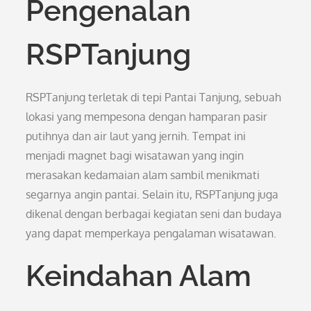
Pengenalan
RSPTanjung
RSPTanjung terletak di tepi Pantai Tanjung, sebuah
lokasi yang mempesona dengan hamparan pasir
putihnya dan air laut yang jernih. Tempat ini
menjadi magnet bagi wisatawan yang ingin
merasakan kedamaian alam sambil menikmati
segarnya angin pantai. Selain itu, RSPTanjung juga
dikenal dengan berbagai kegiatan seni dan budaya
yang dapat memperkaya pengalaman wisatawan.
Keindahan Alam