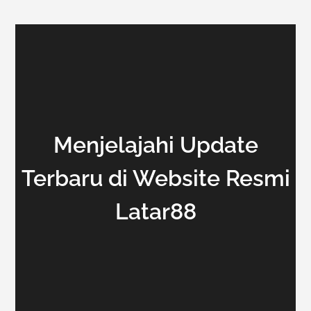
Menjelajahi Update
Terbaru di Website Resmi
Latar88