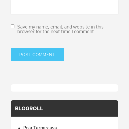
Save my name, email, and website in this
browser for the next time I comment.
BLOGROLL
Pola Terpercaya