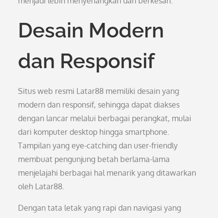
menjadi lebih menyenangkan dan berkesan.
Desain Modern
dan Responsif
Situs web resmi Latar88 memiliki desain yang
modern dan responsif, sehingga dapat diakses
dengan lancar melalui berbagai perangkat, mulai
dari komputer desktop hingga smartphone.
Tampilan yang eye-catching dan user-friendly
membuat pengunjung betah berlama-lama
menjelajahi berbagai hal menarik yang ditawarkan
oleh Latar88.
Dengan tata letak yang rapi dan navigasi yang