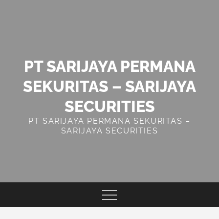
Skip
to
content
PT SARIJAYA PERMANA
SEKURITAS – SARIJAYA
SECURITIES
PT SARIJAYA PERMANA SEKURITAS –
SARIJAYA SECURITIES