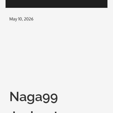
Posted
May 10, 2026
on
Naga99