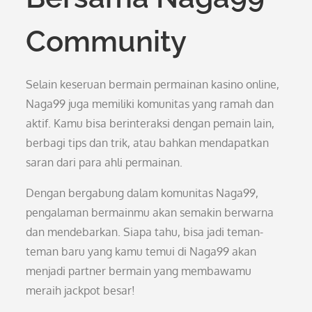
Community
Selain keseruan bermain permainan kasino online,
Naga99 juga memiliki komunitas yang ramah dan
aktif. Kamu bisa berinteraksi dengan pemain lain,
berbagi tips dan trik, atau bahkan mendapatkan
saran dari para ahli permainan.
Dengan bergabung dalam komunitas Naga99,
pengalaman bermainmu akan semakin berwarna
dan mendebarkan. Siapa tahu, bisa jadi teman-
teman baru yang kamu temui di Naga99 akan
menjadi partner bermain yang membawamu
meraih jackpot besar!