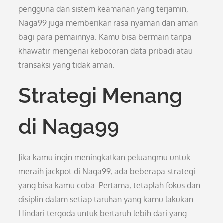
pengguna dan sistem keamanan yang terjamin,
Naga99 juga memberikan rasa nyaman dan aman
bagi para pemainnya. Kamu bisa bermain tanpa
khawatir mengenai kebocoran data pribadi atau
transaksi yang tidak aman.
Strategi Menang
di Naga99
Jika kamu ingin meningkatkan peluangmu untuk
meraih jackpot di Naga99, ada beberapa strategi
yang bisa kamu coba. Pertama, tetaplah fokus dan
disiplin dalam setiap taruhan yang kamu lakukan.
Hindari tergoda untuk bertaruh lebih dari yang